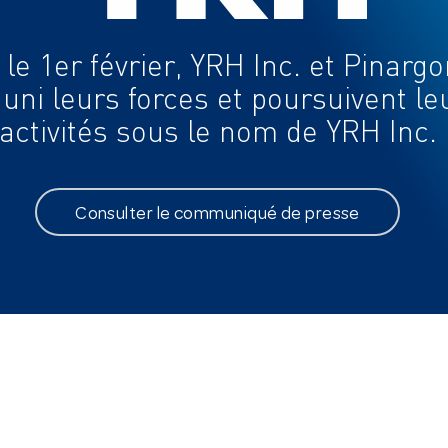
À PROPOS
EXPERTISES
le 1er février, YRH Inc. et Pinarg
Historique
Télécommunications
 uni leurs forces et poursuivent le
Mission et vision
activités sous le nom de YRH Inc.
Valeurs
L’équipe de direction
L’expérience client
Consulter le communiqué de presse