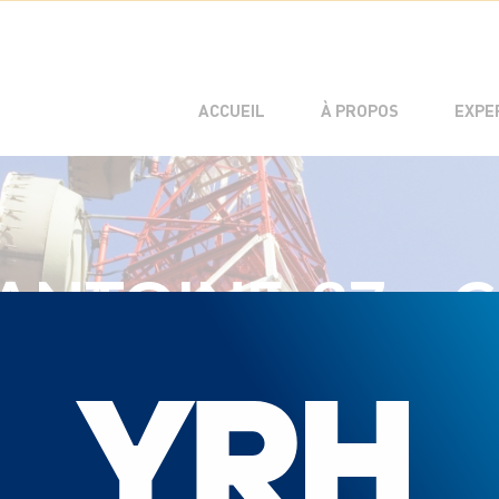
L’EXPÉRIENCE C
L’ÉQUIPE DE DI
ACCUEIL
À PROPOS
EXPE
NTOINE-37 – C