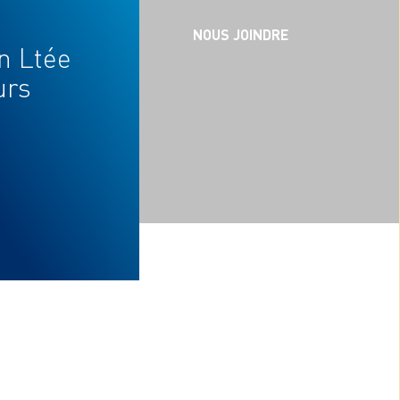
CARRIÈRES
NOUS JOINDRE
on Ltée
urs