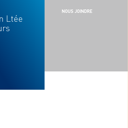
CARRIÈRES
NOUS JOINDRE
on Ltée
urs