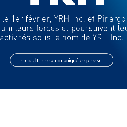
À PROPOS
EXPERTISES
le 1er février, YRH Inc. et Pinarg
Historique
Télécommunications
 uni leurs forces et poursuivent le
Mission et vision
activités sous le nom de YRH Inc.
Valeurs
L’équipe de direction
L’expérience client
Consulter le communiqué de presse